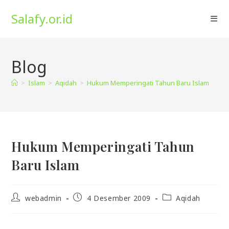
Skip
Salafy.or.id
to
content
Blog
>
Islam
>
Aqidah
>
Hukum Memperingati Tahun Baru Islam
Hukum Memperingati Tahun
Baru Islam
Post
Post
Post
webadmin
4 Desember 2009
Aqidah
author:
published:
category: