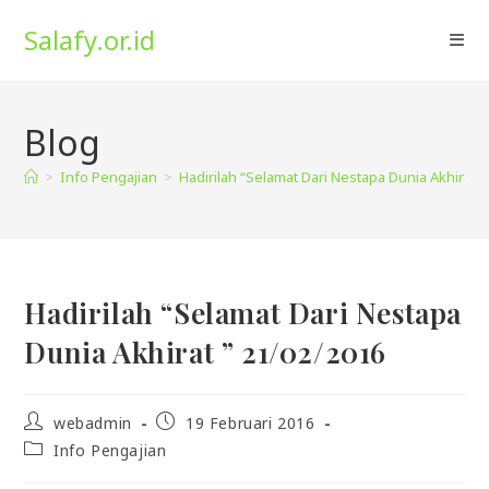
Skip
Salafy.or.id
to
content
Blog
>
Info Pengajian
>
Hadirilah “Selamat Dari Nestapa Dunia Akhirat ”
Hadirilah “Selamat Dari Nestapa
Dunia Akhirat ” 21/02/2016
Post
Post
webadmin
19 Februari 2016
author:
published:
Post
Info Pengajian
category: