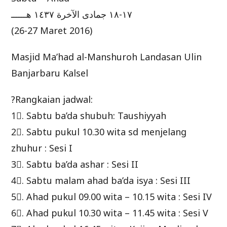
١٧-١٨ جمادى الآخرة ١٤٣٧ هــــــ
(26-27 Maret 2016)
Masjid Ma’had al-Manshuroh Landasan Ulin
Banjarbaru Kalsel
?Rangkaian jadwal:
1⃣. Sabtu ba’da shubuh: Taushiyyah
2⃣. Sabtu pukul 10.30 wita sd menjelang
zhuhur : Sesi I
3⃣. Sabtu ba’da ashar : Sesi II
4⃣. Sabtu malam ahad ba’da isya : Sesi III
5⃣. Ahad pukul 09.00 wita – 10.15 wita : Sesi IV
6⃣. Ahad pukul 10.30 wita – 11.45 wita : Sesi V