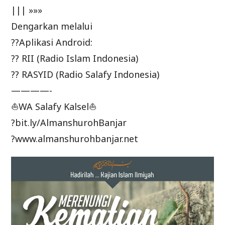
||| »»»
Dengarkan melalui
??Aplikasi Android:
?? RII (Radio Islam Indonesia)
?? RASYID (Radio Salafy Indonesia)
————-
⛵WA Salafy Kalsel⛵
?bit.ly/AlmanshurohBanjar
?www.almanshurohbanjar.net