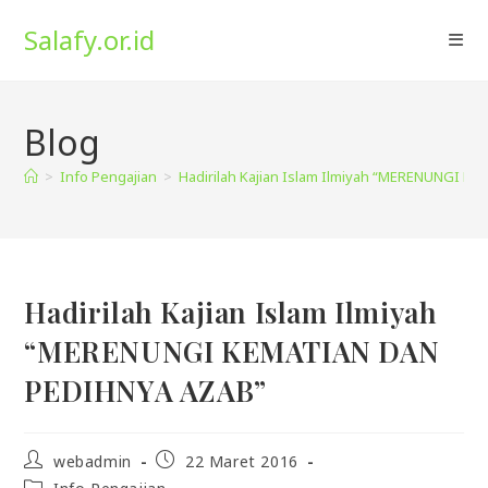
Skip
Salafy.or.id
to
content
Blog
>
Info Pengajian
>
Hadirilah Kajian Islam Ilmiyah “MERENUNGI 
Hadirilah Kajian Islam Ilmiyah
“MERENUNGI KEMATIAN DAN
PEDIHNYA AZAB”
Post
Post
webadmin
22 Maret 2016
author:
published:
Post