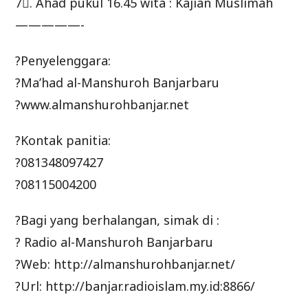
7⃣. Ahad pukul 16.45 wita : Kajian Muslimah
—————-
?Penyelenggara:
?Ma’had al-Manshuroh Banjarbaru
?www.almanshurohbanjar.net
?Kontak panitia:
?081348097427
?08115004200
?Bagi yang berhalangan, simak di :
? Radio al-Manshuroh Banjarbaru
?Web: http://almanshurohbanjar.net/
?Url: http://banjar.radioislam.my.id:8866/