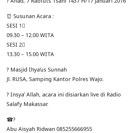
? Ahad, 7 Rabi’uts Tsani 1437 H/17 Januari 2016
⏰ Susunan Acara :
SESI 1⃣
09.30 – 12.00 WITA
SESI 2⃣
13.30 – 15.00 WITA
? Masjid Ihya’us Sunnah
Jl. RUSA, Samping Kantor Polres Wajo.
? Insya’ Allah, acara ini disiarkan live di Radio
Salafy Makassar.
☎?
Abu Aisyah Ridwan 085255666955