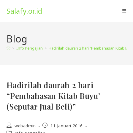
Skip
Salafy.or.id
to
content
Blog
>
Info Pengajian
>
Hadirilah daurah 2 hari “Pembahasan Kitab Buyu’
Hadirilah daurah 2 hari
“Pembahasan Kitab Buyu’
(Seputar Jual Beli)”
Post
Post
webadmin
11 Januari 2016
author:
published:
Post