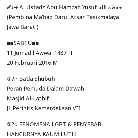
✍⇝ Al Ustadz Abu Hamzah Yusuf حفظه الله
(Pembina Ma’had Darul Atsar Tasikmalaya
Jawa Barat )
■■SABTU■■
11 Jumadil Awwal 1437 H
20 Februari 2016 M
①?○ Ba’da Shubuh
Peran Pemuda Dalam Da’wah
Masjid Al-Lathif
Jl. Perintis Kemerdekaan VII
②?○ FENOMENA LGBT & PENYEBAB
HANCURNYA KAUM LUTH