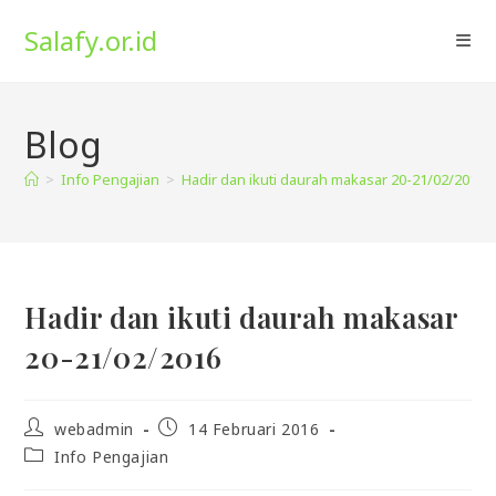
Skip
Salafy.or.id
to
content
Blog
>
Info Pengajian
>
Hadir dan ikuti daurah makasar 20-21/02/2016
Hadir dan ikuti daurah makasar
20-21/02/2016
Post
Post
webadmin
14 Februari 2016
author:
published:
Post
Info Pengajian
category: