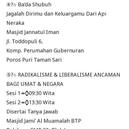
④?○ Ba’da Shubuh
Jagalah Dirimu dan Keluargamu Dari Api
Neraka
Masjid Jannatul Iman
Jl. Toddopuli 6,
Komp. Perumahan Gubernuran
Poros Puri Taman Sari
⑤?○ RADIKALISME & LIBERALISME ANCAMAN
BAGI UMAT & NEGARA
Sesi 1↠⌚09:30 Wita
Sesi 2↠⌚13:30 Wita
Disertai Tanya Jawab
Masjid Jami’ Al Muamalah BTP