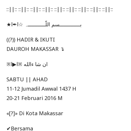
::||:: ::||:: ::||:: ::||:: ::||:: ::||:: ::||:: ::||:: ::||::
★l✒l☆ بــــــــــــــسم اللّــــــــــــہ
((?)) HADIR & IKUTI
DAUROH MAKASSAR ↴
※l▶l※ ان شا ءالله
SABTU || AHAD
11-12 Jumadil Awwal 1437 H
20-21 Februari 2016 M
«[?]» Di Kota Makassar
✔Bersama