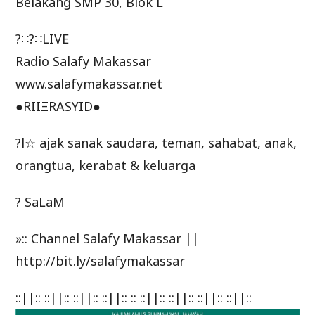
Belakang SMP 30, Blok L
?∷?∷LIVE
Radio Salafy Makassar
www.salafymakassar.net
●RIIΞRASYID●
?l☆ ajak sanak saudara, teman, sahabat, anak,
orangtua, kerabat & keluarga
? SaLaM
»:: Channel Salafy Makassar ||
http://bit.ly/salafymakassar
::||:: ::||:: ::||:: ::||:: :: ::||:: ::||:: ::||:: ::||::