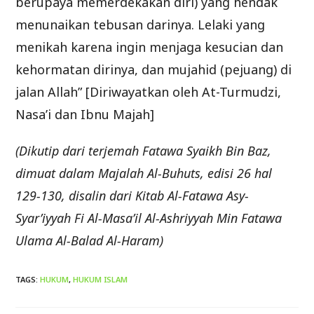
berupaya memerdekakan diri) yang hendak
menunaikan tebusan darinya. Lelaki yang
menikah karena ingin menjaga kesucian dan
kehormatan dirinya, dan mujahid (pejuang) di
jalan Allah” [Diriwayatkan oleh At-Turmudzi,
Nasa’i dan Ibnu Majah]
(Dikutip dari terjemah Fatawa Syaikh Bin Baz,
dimuat dalam Majalah Al-Buhuts, edisi 26 hal
129-130, disalin dari Kitab Al-Fatawa Asy-
Syar’iyyah Fi Al-Masa’il Al-Ashriyyah Min Fatawa
Ulama Al-Balad Al-Haram)
TAGS
:
HUKUM
,
HUKUM ISLAM