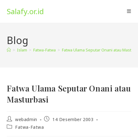
Skip
Salafy.or.id
to
content
Blog
>
Islam
>
Fatwa-Fatwa
>
Fatwa Ulama Seputar Onani atau Masturb
Fatwa Ulama Seputar Onani atau
Masturbasi
Post
Post
webadmin
14 Desember 2003
author:
published:
Post
Fatwa-Fatwa
category: