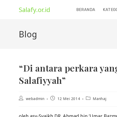
Skip
Salafy.or.id
to
BERANDA
KATEG
content
Blog
“Di antara perkara ya
Salafiyyah”
Post
Post
Post
webadmin
12 Mei 2014
Manhaj
author:
published:
category:
oleh asy-Syaikh DR. Ahmad bin ‘Umar Bazmu