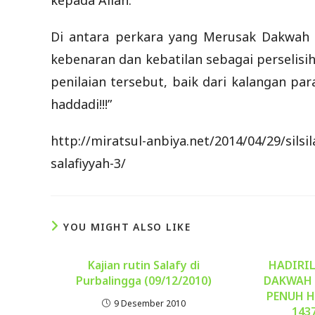
kepada Allah.”
Di antara perkara yang Merusak Dakwah Sa
kebenaran dan kebatilan sebagai perselisi
penilaian tersebut, baik dari kalangan p
haddadi!!!”
http://miratsul-anbiya.net/2014/04/29/sils
salafiyyah-3/
YOU MIGHT ALSO LIKE
Kajian rutin Salafy di
HADIRIL
Purbalingga (09/12/2010)
DAKWAH 
PENUH H
9 Desember 2010
1437