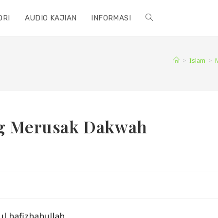
ORI
AUDIO KAJIAN
INFORMASI
TOGGLE
WEBSITE
>
Islam
>
SEARCH
ng Merusak Dakwah
l hafizhahullah.