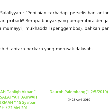
lafiyyah : “Penilaian terhadap perselisihan antar
han pribadi!! Berapa banyak yang bergembira denga
ara mumayyi’, mukhaddzil (penggembos), bahkan par
ilah-di-antara-perkara-yang-merusak-dakwah-
AH Tabligh Akbar ”
Dauroh Palembang(1-2/5/2010)
SALAFYAH DAKWAH
28 April 2010
IKMAH ” 15 Sya’ban
 H / 22 Mei 201