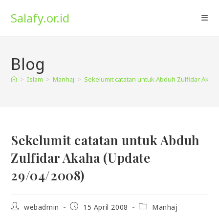
Skip
Salafy.or.id
to
content
Blog
>
Islam
>
Manhaj
>
Sekelumit catatan untuk Abduh Zulfidar Akah
Sekelumit catatan untuk Abduh
Zulfidar Akaha (Update
29/04/2008)
Post
Post
Post
webadmin
15 April 2008
Manhaj
author:
published:
category: