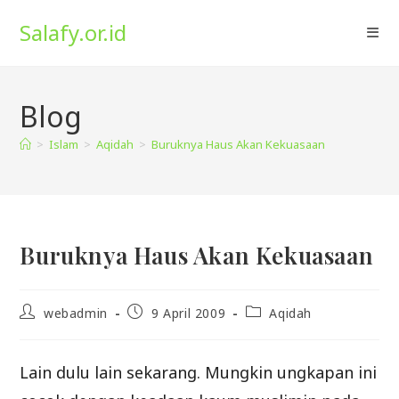
Skip
Salafy.or.id
to
content
Blog
>
Islam
>
Aqidah
>
Buruknya Haus Akan Kekuasaan
Buruknya Haus Akan Kekuasaan
Post
Post
Post
webadmin
9 April 2009
Aqidah
author:
published:
category:
Lain dulu lain sekarang. Mungkin ungkapan ini