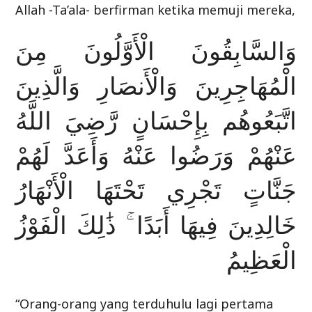
Allah -Ta’ala- berfirman ketika memuji mereka,
وَالسَّابِقُونَ الْأَوَّلُونَ مِنَ
الْمُهَاجِرِينَ وَالْأَنصَارِ وَالَّذِينَ
اتَّبَعُوهُم بِإِحْسَانٍ رَّضِيَ اللَّهُ
عَنْهُمْ وَرَضُوا عَنْهُ وَأَعَدَّ لَهُمْ
جَنَّاتٍ تَجْرِي تَحْتَهَا الْأَنْهَارُ
خَالِدِينَ فِيهَا أَبَدًا ۚ ذَٰلِكَ الْفَوْزُ
الْعَظِيمُ
“Orang-orang yang terduhulu lagi pertama