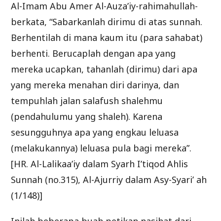
Al-Imam Abu Amer Al-Auza’iy-rahimahullah-
berkata, “Sabarkanlah dirimu di atas sunnah.
Berhentilah di mana kaum itu (para sahabat)
berhenti. Berucaplah dengan apa yang
mereka ucapkan, tahanlah (dirimu) dari apa
yang mereka menahan diri darinya, dan
tempuhlah jalan salafush shalehmu
(pendahulumu yang shaleh). Karena
sesungguhnya apa yang engkau leluasa
(melakukannya) leluasa pula bagi mereka”.
[HR. Al-Lalikaa’iy dalam Syarh I’tiqod Ahlis
Sunnah (no.315), Al-Ajurriy dalam Asy-Syari’ ah
(1/148)]