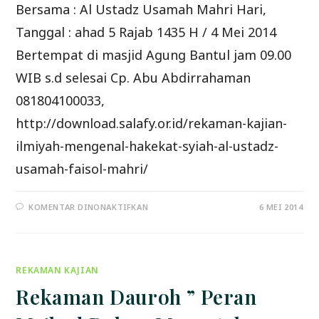
Bersama : Al Ustadz Usamah Mahri Hari,
Tanggal : ahad 5 Rajab 1435 H / 4 Mei 2014
Bertempat di masjid Agung Bantul jam 09.00
WIB s.d selesai Cp. Abu Abdirrahaman
081804100033,
http://download.salafy.or.id/rekaman-kajian-
ilmiyah-mengenal-hakekat-syiah-al-ustadz-
usamah-faisol-mahri/
PADA
KOMENTAR DINONAKTIFKAN
6 MEI 2014
REKAMAN
DAUROH
ILMIYYAH
”
MENGENAL
HAKEKAT
REKAMAN KAJIAN
SYIAH
”
04/05/2014
Rekaman Dauroh ” Peran