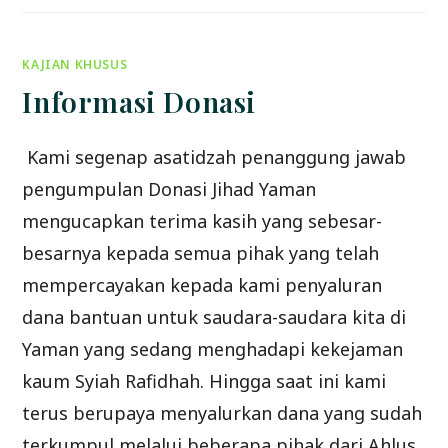
MUHADHARAH
”
SEBAB
–
SEBAB
KAJIAN KHUSUS
MENOLAK
KEBENARAN
“
Informasi Donasi
Kami segenap asatidzah penanggung jawab
pengumpulan Donasi Jihad Yaman
mengucapkan terima kasih yang sebesar-
besarnya kepada semua pihak yang telah
mempercayakan kepada kami penyaluran
dana bantuan untuk saudara-saudara kita di
Yaman yang sedang menghadapi kekejaman
kaum Syiah Rafidhah. Hingga saat ini kami
terus berupaya menyalurkan dana yang sudah
terkumpul melalui beberapa pihak dari Ahlus