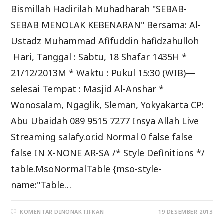
Bismillah Hadirilah Muhadharah "SEBAB-
SEBAB MENOLAK KEBENARAN" Bersama: Al-
Ustadz Muhammad Afifuddin hafidzahulloh
Hari, Tanggal : Sabtu, 18 Shafar 1435H *
21/12/2013M * Waktu : Pukul 15:30 (WIB)—
selesai Tempat : Masjid Al-Anshar *
Wonosalam, Ngaglik, Sleman, Yokyakarta CP:
Abu Ubaidah 089 9515 7277 Insya Allah Live
Streaming salafy.or.id Normal 0 false false
false IN X-NONE AR-SA /* Style Definitions */
table.MsoNormalTable {mso-style-
name:"Table…
PADA
KOMENTAR DINONAKTIFKAN
19 DESEMBER 2013
HADIRI