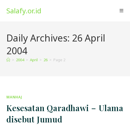
Skip
Salafy.or.id
to
content
Daily Archives: 26 April
2004
>
2004
>
April
>
26
>
Page 2
MANHAJ
Kesesatan Qaradhawi – Ulama
disebut Jumud